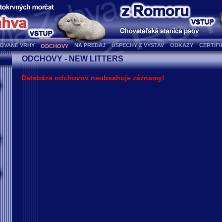
OVANÉ VRHY
NA PREDAJ
ÚSPECHY Z VÝSTAV
ODKAZY
CERTIF
ODCHOVY
ODCHOVY - NEW LITTERS
Databáza odchovov neobsahuje záznamy!