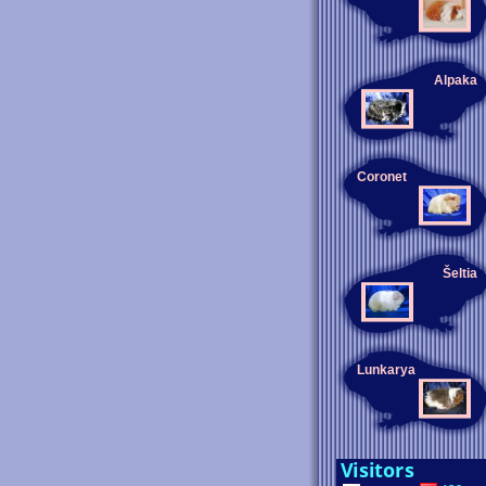
Alpaka
Coronet
Šeltia
Lunkarya