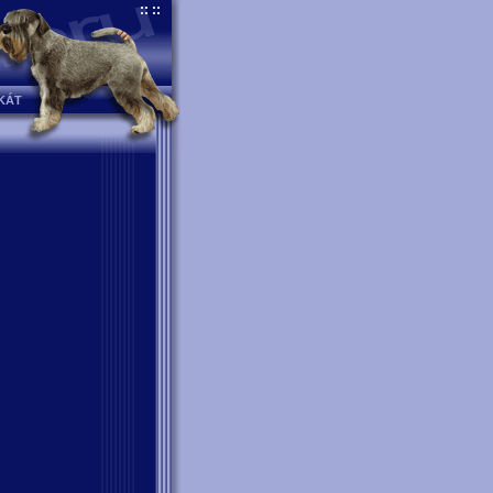
:: ::
IKÁT